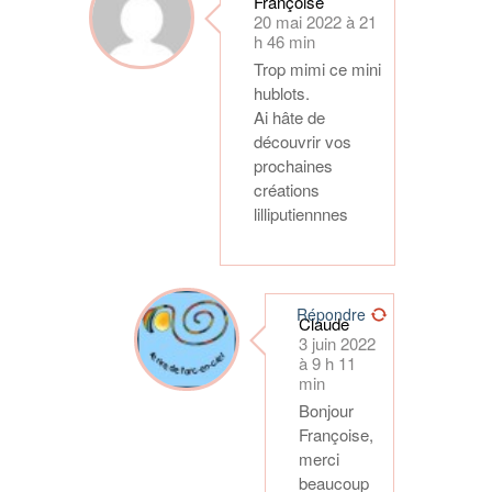
Françoise
20 mai 2022 à 21
h 46 min
Trop mimi ce mini
hublots.
Ai hâte de
découvrir vos
prochaines
créations
lilliputiennnes
Répondre
Claude
3 juin 2022
à 9 h 11
min
Bonjour
Françoise,
merci
beaucoup