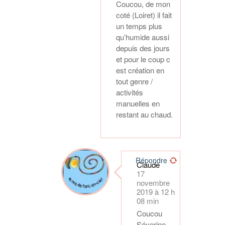
Coucou, de mon
coté (Loiret) il fait
un temps plus
qu’humide aussi
depuis des jours
et pour le coup c
est création en
tout genre /
activités
manuelles en
restant au chaud.
Répondre
Claude
17
novembre
2019 à 12 h
08 min
Coucou
Séverine,