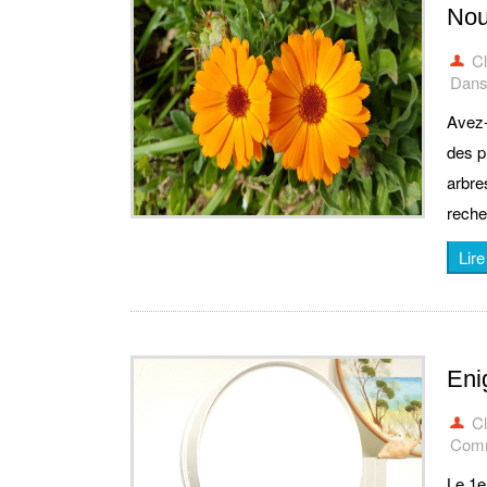
Nouv
C
Dans 
Avez-
des p
arbre
reche
Lire
Eni
C
Comm
Le 1e