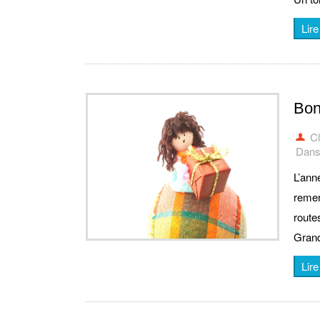
Lire
Bon
C
Dans 
L’ann
remerc
routes
Grand
Lire