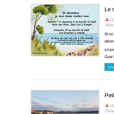
Le 
C
aille
Si on
décem
Le pr
Quai L
Lire
Peti
C
Dans 