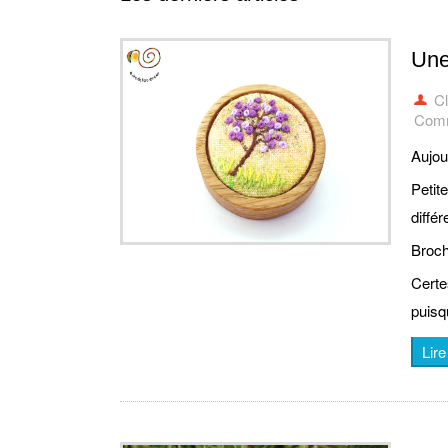
Une
C
Comm
Aujou
Petit
diffé
Broch
Certe
puisq
Lire