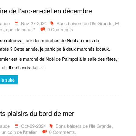
rire de l’arc-en-ciel en décembre
laude
Nov-27-2024
Bons baisers de l'Ile Grande
,
Et
urs, quoi de beau ?
0 Comments.
 se retrouvait sur des marchés de Noël au mois de
bre ? Cette année, je participe à deux marchés locaux.
emier est le marché de Noël de Paimpol à la salle des fêtes,
oti. Il se tiendra le […]
 la suite
ts plaisirs du bord de mer
laude
Oct-29-2024
Bons baisers de l'Ile Grande
,
un coin de l'atelier
0 Comments.