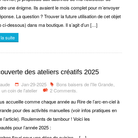
dre une énigme. Ils avaient le mois complet pour m’envoyer
éponse. La question ? Trouver la future utilisation de cet objet
o ci-dessous) dans ma boutique. Il s’agit d’un […]
 la suite
ouverte des ateliers créatifs 2025
laude
Jan-29-2025
Bons baisers de l'Ile Grande
,
un coin de l'atelier
2 Comments.
us accueille comme chaque année au Rire de l’arc-en-ciel à
 Grande pour des activités manuelles (voir infos pratiques en
e l’article). Roulements de tambour ! Voici les
autés pour l’année 2025 :
rchon fleuri pour une déco de cuisine… […]