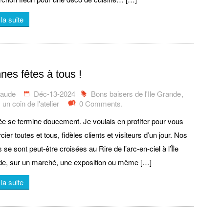
 la suite
nes fêtes à tous !
laude
Déc-13-2024
Bons baisers de l'Ile Grande
,
un coin de l'atelier
0 Comments.
ée se termine doucement. Je voulais en profiter pour vous
ier toutes et tous, fidèles clients et visiteurs d’un jour. Nos
 se sont peut-être croisées au Rire de l’arc-en-ciel à l’Île
e, sur un marché, une exposition ou même […]
 la suite