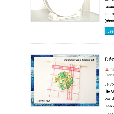
résou
leur r
(phot
Lire
Déc
C
Dans 
Je vo
l’Île
bas d
nouve
Un to