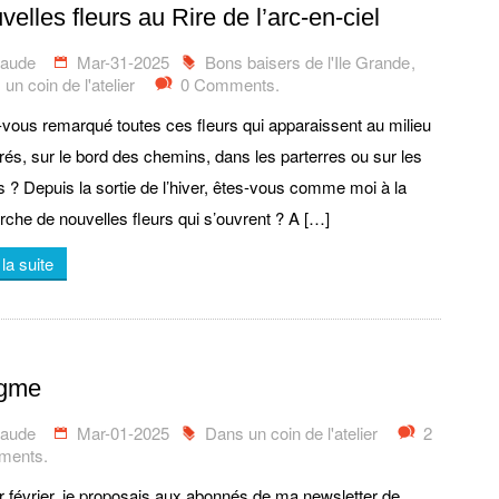
elles fleurs au Rire de l’arc-en-ciel
laude
Mar-31-2025
Bons baisers de l'Ile Grande
,
un coin de l'atelier
0 Comments.
vous remarqué toutes ces fleurs qui apparaissent au milieu
rés, sur le bord des chemins, dans les parterres ou sur les
s ? Depuis la sortie de l’hiver, êtes-vous comme moi à la
rche de nouvelles fleurs qui s’ouvrent ? A […]
 la suite
gme
laude
Mar-01-2025
Dans un coin de l'atelier
2
ents.
r février, je proposais aux abonnés de ma newsletter de