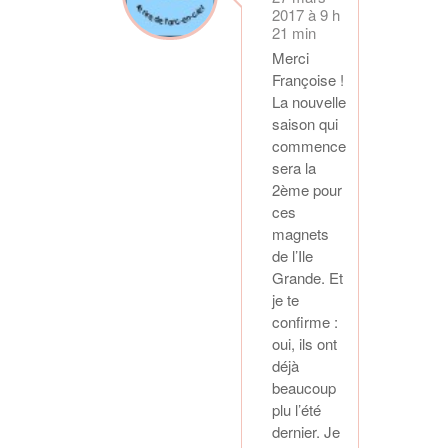
2017 à 9 h
21 min
Merci
Françoise !
La nouvelle
saison qui
commence
sera la
2ème pour
ces
magnets
de l’Ile
Grande. Et
je te
confirme :
oui, ils ont
déjà
beaucoup
plu l’été
dernier. Je