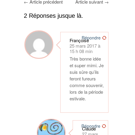
←
Article précédent
Article suivant
→
2 Réponses jusque là.
Répondre
Françoise
25 mars 2017 à
15 h 08 min
Très bonne idée
et super mimi. Je
suis sûre qu’ils
feront fureurs
comme souvenir,
lors de la période
estivale.
Répondre
Claude
27 mars